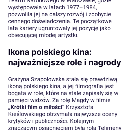
Teatru Narodowego w Warszawie, gdzie
występowała w latach 1977–1984,
pozwoliła jej na dalszy rozwój i zdobycie
cennego doświadczenia. Te początkowe
lata kariery ugruntowały jej pozycję jako
obiecującej młodej artystki.
Ikona polskiego kina:
najważniejsze role i nagrody
Grażyna Szapołowska stała się prawdziwą
ikoną polskiego kina, a jej filmografia jest
bogata w role, które na stałe zapisały się w
pamięci widzów. Za rolę Magdy w filmie
„Krótki film o miłości”
Krzysztofa
Kieślowskiego otrzymała najwyższe oceny
krytyków i publiczności. Kolejnym
znaczącym osiągnięciem była rola Telimeny