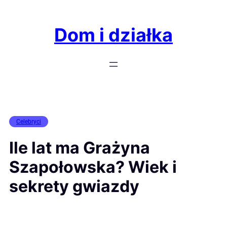
Przejdź
do
Dom i działka
treści
Celebryci
Ile lat ma Grażyna
Szapołowska? Wiek i
sekrety gwiazdy