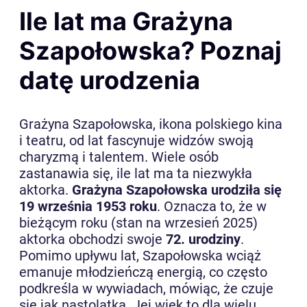
Ile lat ma Grażyna
Szapołowska? Poznaj
datę urodzenia
Grażyna Szapołowska, ikona polskiego kina
i teatru, od lat fascynuje widzów swoją
charyzmą i talentem. Wiele osób
zastanawia się, ile lat ma ta niezwykła
aktorka.
Grażyna Szapołowska urodziła się
19 września 1953 roku
. Oznacza to, że w
bieżącym roku (stan na wrzesień 2025)
aktorka obchodzi swoje
72. urodziny
.
Pomimo upływu lat, Szapołowska wciąż
emanuje młodzieńczą energią, co często
podkreśla w wywiadach, mówiąc, że czuje
się jak nastolatka. Jej wiek to dla wielu