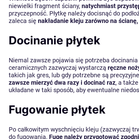
niewielki fragment ściany,
natychmiast przystę
przyczepność. Płytkę należy docisnąć do podło
zaleca się
nakładanie kleju zarówno na ścianę, 
Docinanie płytek
Niemal zawsze pojawia się potrzeba docinania p
ceramicznych zazwyczaj wystarczą
ręczne noż
takich jak gres, lub gdy potrzebne są precyzyjn
zawsze mierzyć dwa razy i docinać raz
, a takż
układane w taki sposób, aby ewentualne niedos
Fugowanie płytek
Po całkowitym wyschnięciu kleju (zazwyczaj tr
do fugowania.
Fugę należy przygotować zgodni