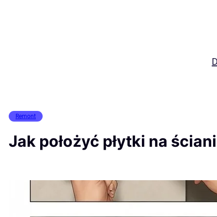
Przejdź
do
treści
Remont
Jak położyć płytki na ścian