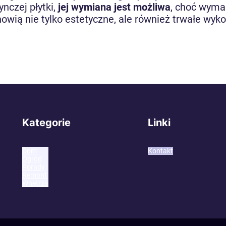
nczej płytki,
jej wymiana jest możliwa
, choć wymag
owią nie tylko estetyczne, ale również trwałe wyko
Kategorie
Linki
Dom
Kontakt
Ogród
Porady
Remont
Wnętrza