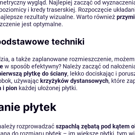
metryczny wygląd. Najlepiej zacząć od wyznaczen
poziomicy i kredy traserskiej. Rozpoczęcie układan
najlepsze rezultaty wizualne. Warto również
przymi
szczenie jest optymalne.
: podstawowe techniki
zia, a także zaplanowane rozmieszczenie, możemy 
ie
w sposób efektywny? Należy zacząć od nałożenia 
ierwszą płytkę do ściany
, lekko dociskając i poru
 obok, używając
krzyżyków dystansowych
, które z
 i pion
każdej ułożonej płytki.
anie płytek
 należy rozprowadzać
szpachlą zębatą pod kątem o
a do rozmiaru płytek – im większe płytki, tym wi