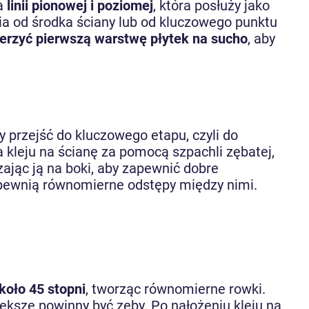
ia
linii pionowej i poziomej
, która posłuży jako
ia od środka ściany lub od kluczowego punktu
erzyć pierwszą warstwę płytek na sucho
, aby
przejść do kluczowego etapu, czyli do
kleju na ścianę za pomocą szpachli zębatej,
szając ją na boki, aby zapewnić dobre
apewnią równomierne odstępy między nimi.
koło 45 stopni
, tworząc równomierne rowki.
ększe powinny być zęby. Po nałożeniu kleju na