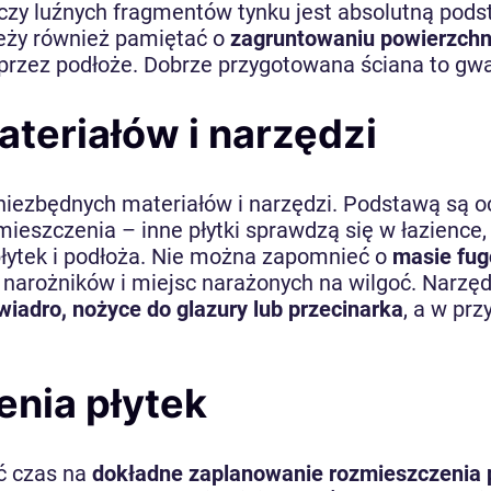
ju czy luźnych fragmentów tynku jest absolutną po
leży również pamiętać o
zagruntowaniu powierzchn
rzez podłoże. Dobrze przygotowana ściana to gwara
teriałów i narzędzi
iezbędnych materiałów i narzędzi. Podstawą są 
szczenia – inne płytki sprawdzą się w łazience, 
płytek i podłoża. Nie można zapomnieć o
masie fug
 narożników i miejsc narażonych na wilgoć. Narzęd
wiadro, nożyce do glazury lub przecinarka
, a w pr
nia płytek
ć czas na
dokładne zaplanowanie rozmieszczenia 