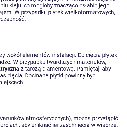
niu kleju, co mogłoby znacząco osłabić jego
klejem. W przypadku płytek wielkoformatowych,
yczepność.
y wokół elementów instalacji. Do cięcia płytek
łudze. W przypadku twardszych materiałów,
ktryczna
z tarczą diamentową. Pamiętaj, aby
s cięcia. Docinane płytki powinny być
miejscach.
 i warunków atmosferycznych), można przystąpić
 porcjach, aby uniknąć jej zaschnięcia w wiadrze.