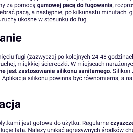
any za pomocą
gumowej pacą do fugowania
, rozpr
zebrać pacą, a następnie, po kilkunastu minutach, 
c ruchy ukośne w stosunku do fug.
ianie
ęciu fugi (zazwyczaj po kolejnych 24-48 godzinac
uchej, miękkiej ściereczki. W miejscach narażonyc
ne jest zastosowanie silikonu sanitarnego
. Siliko
. Aplikacja silikonu powinna być równomierna, a 
acja
płytkami jest gotowa do użytku. Regularne
czyszcze
długie lata. Należy unikać agresywnych środków c