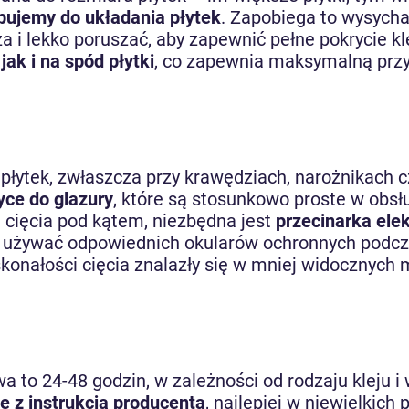
pujemy do układania płytek
. Zapobiega to wysycha
ża i lekko poruszać, aby zapewnić pełne pokrycie 
jak i na spód płytki
, co zapewnia maksymalną prz
łytek, zwłaszcza przy krawędziach, narożnikach cz
yce do glazury
, które są stosunkowo proste w obs
e cięcia pod kątem, niezbędna jest
przecinarka ele
e używać odpowiednich okularów ochronnych podcza
konałości cięcia znalazły się w mniej widocznych 
wa to 24-48 godzin, w zależności od rodzaju kleju
e z instrukcją producenta
, najlepiej w niewielkich